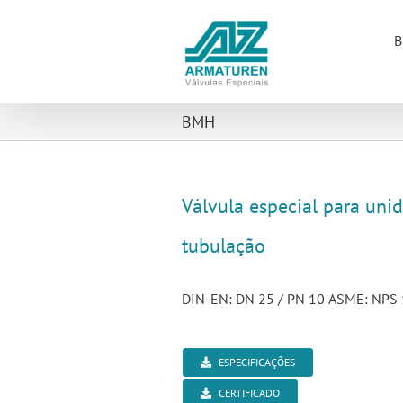
Ir
para
B
o
conteúdo
BMH
Válvula especial para uni
tubulação
DIN-EN: DN 25 / PN 10 ASME: NPS 1
ESPECIFICAÇÕES
CERTIFICADO