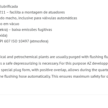
lubrificada
11 – facilita a montagem de atuadores
e do macho, inclusive para válvulas automáticas
ão em vácuo
ekra) – baixa emissões fugitivas
xida)
PI 607 ISO 10497 (atmosfera)
al and petrochemical plants are usually purged with flushing flui
ss a safe depressurizing is necessary. For this purpose AZ develop
special plug form, with positive overlap, allows during the quarter
the flushing hose automatically. This ensures maximum safety for