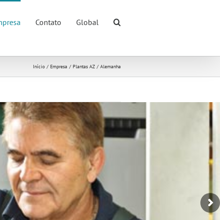
presa
Contato
Global
Início
Empresa
Plantas AZ
Alemanha
cy reasons Google Maps needs your
permission to be loaded.
I ACCEPT