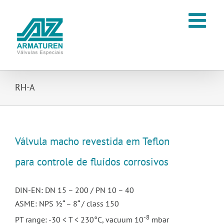
Ir
para
o
conteúdo
RH-A
Válvula macho revestida em Teflon
para controle de fluídos corrosivos
DIN-EN: DN 15 – 200 / PN 10 – 40
ASME: NPS ½“ – 8“ / class 150
-8
PT range: -30 < T < 230°C, vacuum 10
mbar