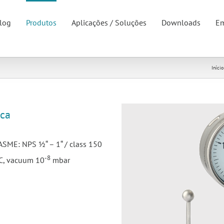
log
Produtos
Aplicações / Soluções
Downloads
Em
Início
ca
ASME: NPS ½“ – 1“ / class 150
-8
°C, vacuum 10
mbar