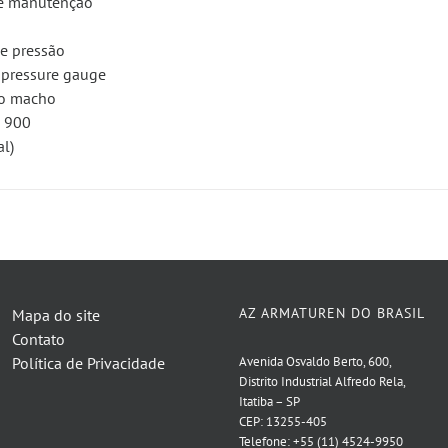
de manutenção
de pressão
f pressure gauge
do macho
E 900
al)
AZ ARMATUREN DO BRASIL
Mapa do site
Contato
Política de Privacidade
Avenida Osvaldo Berto, 600,
Distrito Industrial Alfredo Rela,
Itatiba – SP
CEP: 13255-405
Telefone: +55 (11) 4524-9950