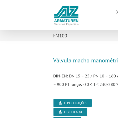
Ir
para
B
o
conteúdo
FM100
Válvula macho manométri
DIN-EN: DN 15 – 25 / PN 10 – 160 
– 900 PT range: -30 < T < 230/280
ESPECIFICAÇÕES
CERTIFICADO