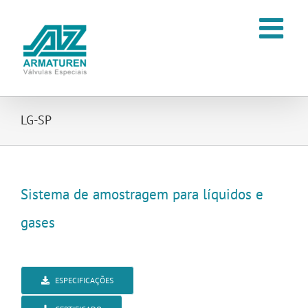
Ir
para
o
conteúdo
LG-SP
Sistema de amostragem para líquidos e
gases
ESPECIFICAÇÕES