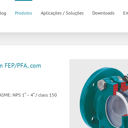
log
Produtos
Aplicações / Soluções
Downloads
Em
em FEP/PFA, com
SME: NPS 1“ – 4“ / class 150