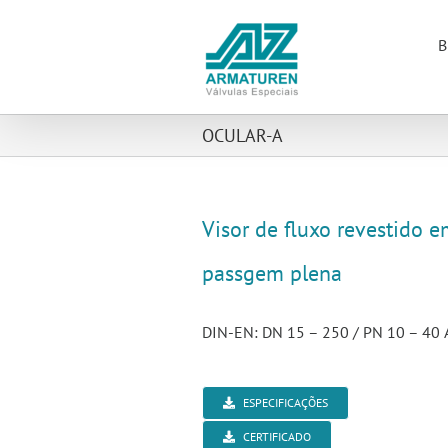
Ir
para
B
o
conteúdo
OCULAR-A
Visor de fluxo revestido 
passgem plena
DIN-EN: DN 15 – 250 / PN 10 – 40 A
ESPECIFICAÇÕES
CERTIFICADO