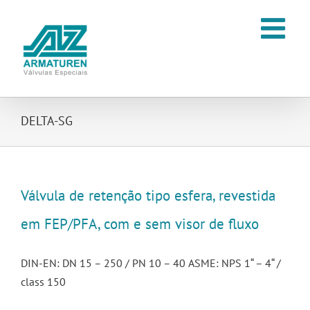
Ir
para
o
conteúdo
DELTA-SG
Válvula de retenção tipo esfera, revestida
em FEP/PFA, com e sem visor de fluxo
DIN-EN: DN 15 – 250 / PN 10 – 40 ASME: NPS 1“ – 4“ /
class 150