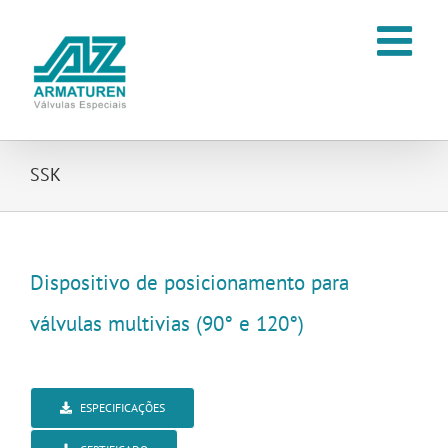
Ir
para
o
conteúdo
SSK
Dispositivo de posicionamento para
válvulas multivias (90° e 120°)
ESPECIFICAÇÕES